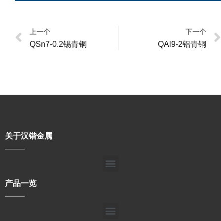
上一个
下一个
QSn7-0.2锡青铜
QAl9-2铝青铜
关于汉锴金属
产品一览