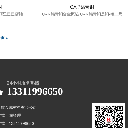
铜
QAl7铝青铜
阿里巴巴店铺 T
QAl7铝青铜合金概述 QAl7铝青铜是铜-铝二元
页 »
24小时服务热线
13311996650
汉锴金属材料有限公司
方式：陈经理
式：13311996650