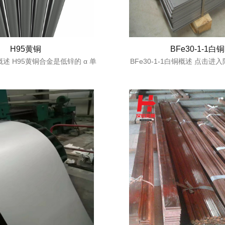
H95黄铜
BFe30-1-1白铜
述 H95黄铜合金是低锌的 α 单
BFe30-1-1白铜概述 点击