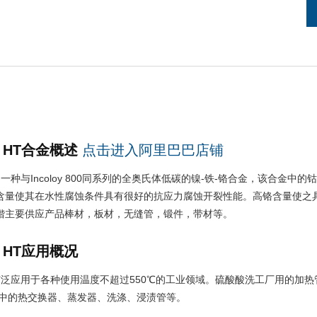
00 HT合金概述
点击进入阿里巴巴店铺
0 HT是一种与Incoloy 800同系列的全奥氏体低碳的镍-铁-铬合金，该合金中的
含量使其在水性腐蚀条件具有很好的抗应力腐蚀开裂性能。高铬含量使之
锴主要供应产品棒材，板材，无缝管，锻件，带材等。
00 HT应用概况
00 HT广泛应用于各种使用温度不超过550℃的工业领域。硫酸酸洗工厂用
产中的热交换器、蒸发器、洗涤、浸渍管等。