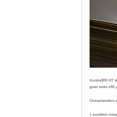
Incoloy800
HT
i
grain sizes ≥
90
Characteristics 
1.excellent cree