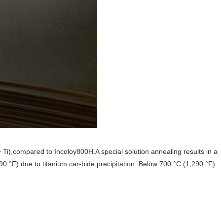
 Ti),
compared to Incoloy800H.
A special solution annealing results in a
0 °F) due to titanium car-
bide precipitation.
Below 700 °C (1,290 °F)