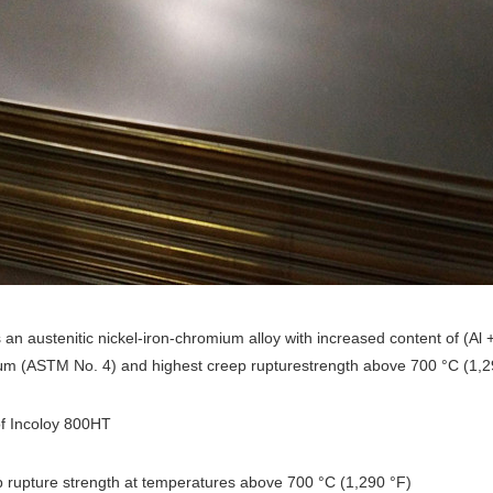
s
an
austenitic
nickel-iron-
chromium alloy with increased content of (Al +
μm
(ASTM
No.
4)
and
highest
creep
rupture
strength above 700 °C (1,29
of
Incoloy 800HT
p rupture strength at tempera
tures above 700 °C (1,290 °F)