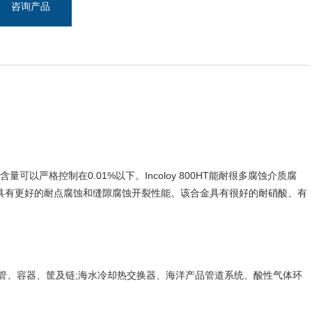
咨询产品
钴含量可以严格控制在0.01%以下。Incoloy 800HT能耐很多腐蚀介质腐
具有更好的耐点腐蚀和缝隙腐蚀开裂性能。该合金具有很好的耐硝酸、有
的加热管、容器、筐及链;海水冷却热交换器、海洋产品管道系统、酸性气体环