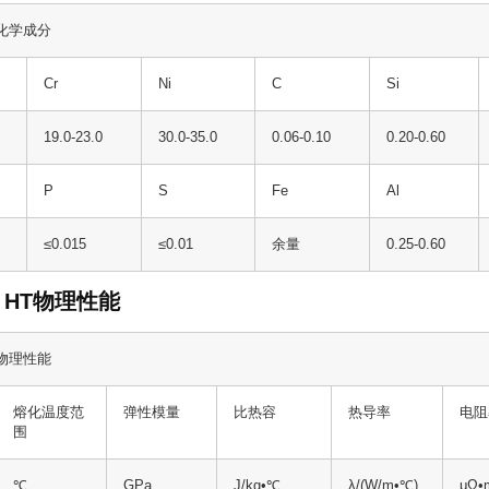
T 化学成分
Cr
Ni
C
Si
19.0-23.0
30.0-35.0
0.06-0.10
0.20-0.60
P
S
Fe
Al
≤0.015
≤0.01
余量
0.25-0.60
00 HT物理性能
T 物理性能
熔化温度范
弹性模量
比热容
热导率
电阻
围
℃
GPa
J/kg
•
℃
λ/(W/m
•
℃)
μΩ•