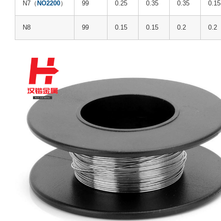
N7（
NO2200
）
99
0.25
0.35
0.35
0.15
N8
99
0.15
0.15
0.2
0.2